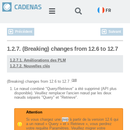
FR
Précédent
Suivant
1.2.7. (Breaking) changes from 12.6 to 12.7
1.2.7.1. Améliorations des PLM
1.2.7.2. Nouvelles clés
[
10
]
(Breaking) changes from 12.6 to 12.7 :
Le nœud combiné "Query/Retrieve" a été supprimé (API plus
disponible). Veuillez remplacer l'ancien nœud par les deux
nœuds séparés "Query" et "Retrieve".
Attention
Si vous chargez une
pwp
à partir de la version 12.6 qui
a un nœud « Query » et « Retrieve », vous perdrez
votre requête Paramètres. Veuillez migrer votre