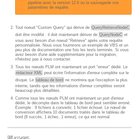
pipeline avec la version 12.6 ou la sauvegarde vos
paramètres de requête.
Tout noeud "Custom Query" qui dérive de
QueryRetrieveNodeC
doit être modifié : il doit maintenant dériver de
QueryNodeC
et
vous avez besoin d'un noeud "Retrieve" après votre requête
personnalisée. Nous vous fournirons un exemple de VBS et un
peu plus de documentation une fois les tests terminés. Si vous
avez besoin d'une aide supplémentaire pour la migration,
n'hésitez pas à nous contacter.
Tous les nœuds PLM ont maintenant un port "erreur" dédié. Le
rédacteur XML
peut écrire l'information d'erreur complète sur le
disque. Le
tableau de bord
ne montrera que l'exception la plus
interne, tandis que les informations d'erreur complètes seront
beaucoup plus détaillées.
Comme tous les nœuds PLM ont maintenant un port d'erreur
dédié, le décompte dans le tableau de bord peut sembler erroné.
Exemple : 9 fichiers à convertir, 1 fichier échoué. Le nœud de
conversion affichera 10 documents traités dans le tableau de
bord (8 succès, 1 échec, 1 erreur), ce qui est normal.
[
10
]
#154985