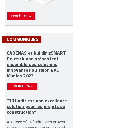
Brochure
»
COMMUNIQUÉS
CADENAS et buildingSMART
Deutschland présentent
ensemble des solutions
innovantes au salon BAU
Munich 2023
Lire la suite
»
"3Dfindit est une excellente
solution pour les projets de
construction"
A survey of 3Dfindit users proves
that design engineers are excited