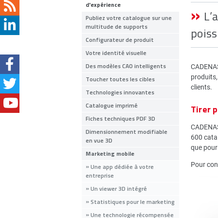
d'expérience
L’
Publiez votre catalogue sur une
multitude de supports
poiss
Configurateur de produit
Votre identité visuelle
Des modèles CAO intelligents
CADENAS 
produits,
Toucher toutes les cibles
clients.
Technologies innovantes
Catalogue imprimé
Tirer 
Fiches techniques PDF 3D
CADENAS 
Dimensionnement modifiable
600 catal
en vue 3D
que pour 
Marketing mobile
Pour cons
Une app dédiée à votre
entreprise
Un viewer 3D intégré
Statistiques pour le marketing
Une technologie récompensée