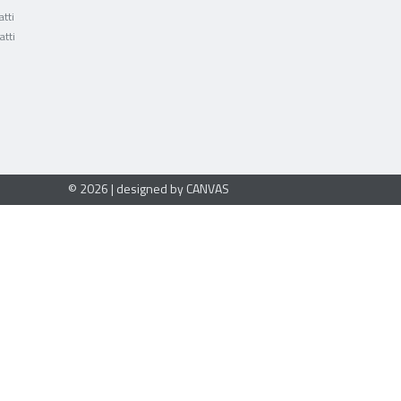
tti
atti
© 2026 | designed by CANVAS