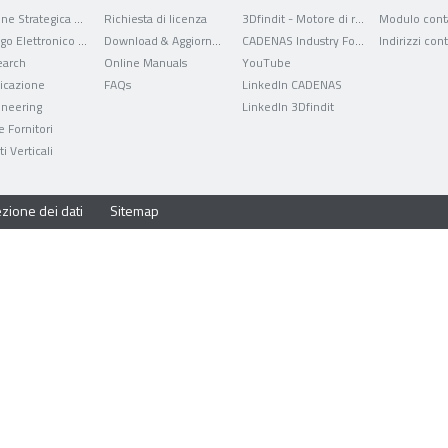
Gestione Strategica delle Parti
Richiesta di licenza
3Dfindit - Motore di ricerca per dati CAD
Modulo conta
Catalogo Elettronico dei Prodotti
Download & Aggiornamenti
CADENAS Industry Forum
Indirizzi cont
arch
Online Manuals
YouTube
ficazione
FAQs
LinkedIn CADENAS
ineering
LinkedIn 3Dfindit
e Fornitori
i Verticali
zione dei dati
Sitemap