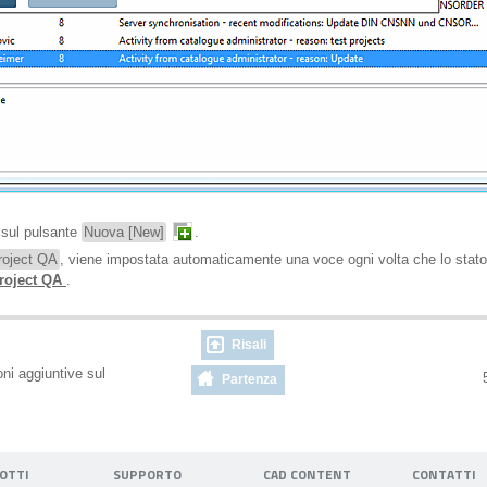
c sul pulsante
Nuova [New]
.
oject QA
, viene impostata automaticamente una voce ogni volta che lo stato 
project QA
.
Risali
oni aggiuntive sul
5
Partenza
OTTI
SUPPORTO
CAD CONTENT
CONTATTI