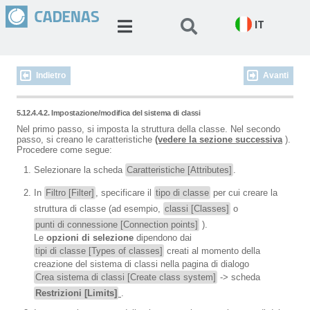
IT
Indietro
Avanti
5.12.4.4.2. Impostazione/modifica del sistema di classi
Nel primo passo, si imposta la struttura della classe. Nel secondo
passo, si creano le caratteristiche
(vedere la sezione successiva
).
Procedere come segue:
Selezionare la scheda
Caratteristiche [Attributes]
.
In
Filtro [Filter]
, specificare il
tipo di classe
per cui creare la
struttura di classe (ad esempio,
classi [Classes]
o
punti di connessione [Connection points]
).
Le
opzioni di selezione
dipendono dai
tipi di classe [Types of classes]
creati al momento della
creazione del sistema di classi nella pagina di dialogo
Crea sistema di classi [Create class system]
-> scheda
Restrizioni [Limits]
.