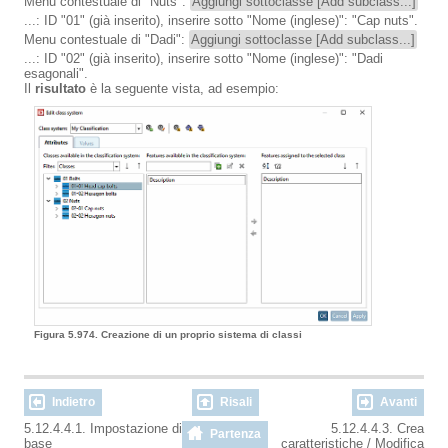
Menu contestuale di "Nuts":
Aggiungi sottoclasse [Add subclass...]
...: ID "01" (già inserito), inserire sotto "Nome (inglese)": "Cap nuts".
Menu contestuale di "Dadi":
Aggiungi sottoclasse [Add subclass...]
...: ID "02" (già inserito), inserire sotto "Nome (inglese)": "Dadi
esagonali".
Il
risultato
è la seguente vista, ad esempio:
Figura 5.974. Creazione di un proprio sistema di classi
Indietro
Risali
Avanti
5.12.4.4.1. Impostazione di
5.12.4.4.3. Crea
Partenza
base
caratteristiche / Modifica