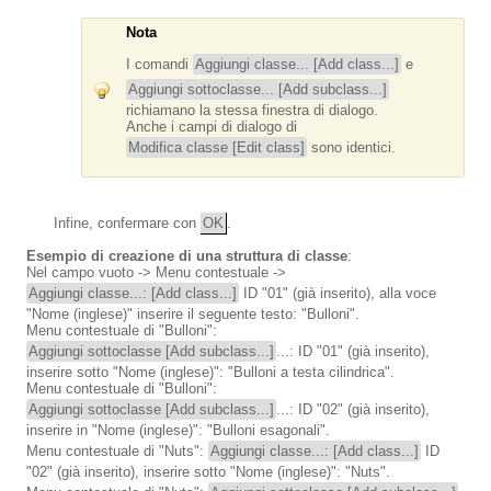
Nota
I comandi
Aggiungi classe... [Add class...]
e
Aggiungi sottoclasse... [Add subclass...]
richiamano la stessa finestra di dialogo.
Anche i campi di dialogo di
Modifica classe [Edit class]
sono identici.
Infine, confermare con
OK
.
Esempio di creazione di una struttura di classe
:
Nel campo vuoto -> Menu contestuale ->
Aggiungi classe...: [Add class...]
ID "01" (già inserito), alla voce
"Nome (inglese)" inserire il seguente testo: "Bulloni".
Menu contestuale di "Bulloni":
Aggiungi sottoclasse [Add subclass...]
...: ID "01" (già inserito),
inserire sotto "Nome (inglese)": "Bulloni a testa cilindrica".
Menu contestuale di "Bulloni":
Aggiungi sottoclasse [Add subclass...]
...: ID "02" (già inserito),
inserire in "Nome (inglese)": "Bulloni esagonali".
Menu contestuale di "Nuts":
Aggiungi classe...: [Add class...]
ID
"02" (già inserito), inserire sotto "Nome (inglese)": "Nuts".