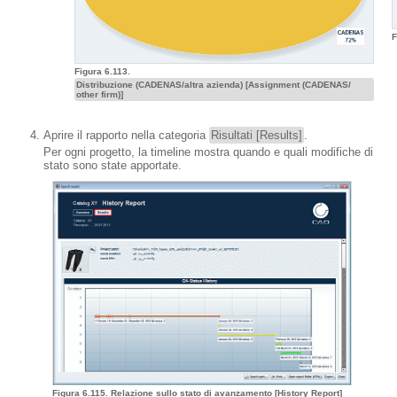
F
Figura 6.113.
Distribuzione (CADENAS/altra azienda) [Assignment (CADENAS/
other firm)]
Aprire il rapporto nella categoria
Risultati [Results]
.
Per ogni progetto, la timeline mostra quando e quali modifiche di
stato sono state apportate.
Figura 6.115. Relazione sullo stato di avanzamento [History Report]