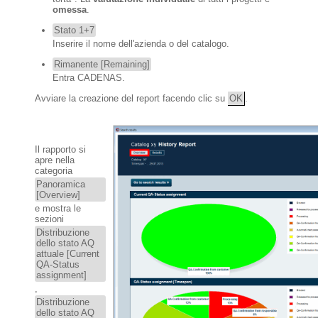
omessa
.
Stato 1+7
Inserire il nome dell'azienda o del catalogo.
Rimanente [Remaining]
Entra CADENAS.
Avviare la creazione del report facendo clic su
OK
.
Il rapporto si
apre nella
categoria
Panoramica
[Overview]
e mostra le
sezioni
Distribuzione
dello stato AQ
attuale [Current
QA-Status
assignment]
,
Distribuzione
dello stato AQ