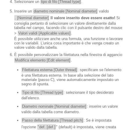
Selezionare un
tipo di filo [Thread type]
.
Inserire un
diametro nominale [Nominal diameter]
valido
. [Nominal diameter]
Il valore inserito deve essere esatto!
Si
consiglia pertanto di selezionare un valore direttamente dalla
tabella nel campo, facendo clic con il pulsante destro del mouse
>
Valori validi [Applicable values]
.
È possibile utilizzare anche una formula, una funzione o lavorare
con le variabili. L'unica cosa importante è che venga creato un
valore valido dalla tabella.
È possibile personalizzare la filettatura nella finestra di aggancio
Modifica elemento [Edit element]
.
Filettatura esterna [Outer thread]
: specificare se l'elemento
è una filettatura esterna. In base alla selezione del lato
materiale (passo C), viene automaticamente impostato un
segno di spunta.
Tipo di filo [Thread type]
: selezionare il tipo desiderato
dall'elenco.
Diametro nominale [Nominal diameter]
: inserire un valore
valido dalla tabella come diametro.
Passo della filettatura [Thread pitch]
: Se è impostata
l'opzione
"def. [def.]
" (default) è impostata, viene creata