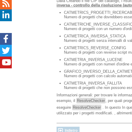
Dalla Creando il file CIP del catalogo, i risu
inversa - controllo della risoluzione (aut
CATMETRICS_PROGETTI_RICERCAB
Numero di progetti che dovrebbero esser
CATMETRICHE_INVERSE_CLASSIFI
Numero di progetti con un numero d'ordin
CATMETRICA_INVERSA_STATICA
Numero di progetti senza intervalli di val
CATMETRICS_REVERSE_CONFIG
Numero di progetti con reverse script m
CATMETRIA_INVERSA_LUCENE
Numero di progetti con numeri d'ordine e 
GRAFICO_INVERSO_DELLA_CATMET
Numero di progetti con calcolo automatic
CATMETRIA_INVERSA_FALLITA
Numero di progetti che non possono esse
Informazioni generali: per trovare le informaz
esempio, il
ResolveChecker
, per quali pro
eseguire
ResolveChecker
. In questo In qu
utilizzato per i progetti modificati. , altrime
Indietro