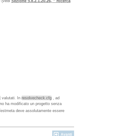
e (vedi
Sezione 5.8.2.1.20.26, “ Ricerca
k
valutati. In
resolvecheck.cfg
, ad
cuno ha modificato un progetto senza
e Testmeta deve assolutamente essere
Avanti