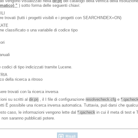
ltati vengono visualizzati nella
dir.prj
del catalogo della verifica della risoluzion
omatico) ”
) sotto forma delle seguenti chiavi:
ILI
e trovati (tutti i progetti visibili e i progetti con SEARCHINDEX=ON)
CATE
e classificato o una variabile di codice tipo
ori
anuali
codici di tipo indicizzati tramite Lucene.
RIA
o della ricerca a ritroso
re trovati con la ricerca inversa
ioni su scritti al
dir.prj
, il I file di configurazione
resolvecheck.cfg
e
*.qachec
getti È possibile una ricerca inversa automatica. Tuttavia, può darsi che qual
esto caso, le informazioni vengono lette dal
*.qacheck
in cui il meta di test 
nti non saranno pubblicati potere.
Risali