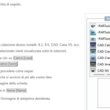
itta di seguito.
la selezione diversi modelli: 8.1, 9.0, CAD: Catia V5, ecc.
lezionato viene visualizzata sotto le selezioni.
re clic su
Carica [Load]
.
Salva [Save]
.
, procedere come segue:
he si avvicini di più alle vostre idee.
 pagine della scheda.
o in
Nome [Name]
.
 l'immagine di anteprima desiderata.