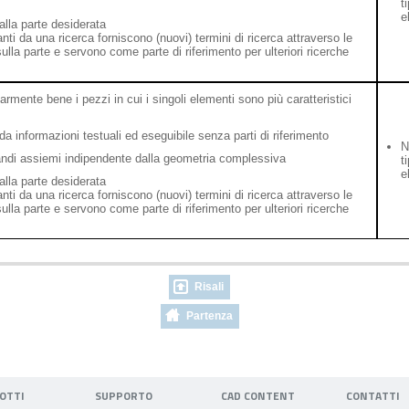
t
e
alla parte desiderata
tanti da una ricerca forniscono (nuovi) termini di ricerca attraverso le
ulla parte e servono come parte di riferimento per ulteriori ricerche
armente bene i pezzi in cui i singoli elementi sono più caratteristici
a informazioni testuali ed eseguibile senza parti di riferimento
N
andi assiemi indipendente dalla geometria complessiva
t
e
alla parte desiderata
tanti da una ricerca forniscono (nuovi) termini di ricerca attraverso le
ulla parte e servono come parte di riferimento per ulteriori ricerche
Risali
Partenza
OTTI
SUPPORTO
CAD CONTENT
CONTATTI