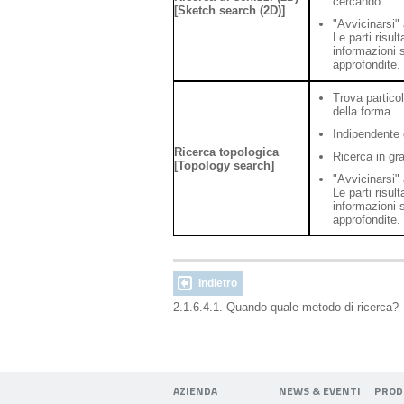
cercando
[Sketch search (2D)]
"Avvicinarsi" 
Le parti risul
informazioni s
approfondite.
Trova particol
della forma.
Indipendente d
Ricerca topologica
Ricerca in gr
[Topology search]
"Avvicinarsi" 
Le parti risul
informazioni s
approfondite.
Indietro
2.1.6.4.1. Quando quale metodo di ricerca?
AZIENDA
NEWS & EVENTI
PROD