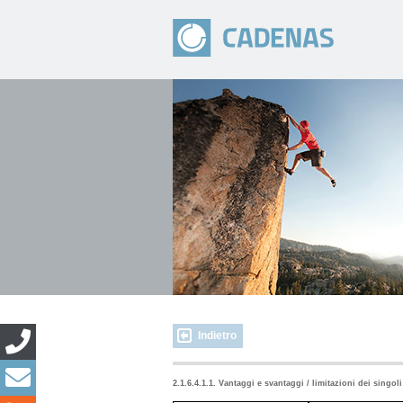
Indietro
2.1.6.4.1.1. Vantaggi e svantaggi / limitazioni dei singol