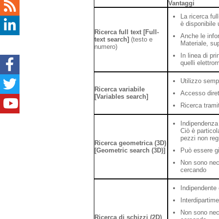
Vantaggi
La ricerca fu
è disponibile 
Ricerca full text [Full-
Anche le inf
text search]
(testo e
Materiale, sup
numero)
In linea di pr
quelli elettro
Utilizzo sempl
Ricerca variabile
Accesso diret
[Variables search]
Ricerca tramit
Indipendenza 
Ciò è partico
pezzi non reg
Ricerca geometrica (3D)
[Geometric search (3D)]
Può essere già
Non sono nece
cercando
Indipendente d
Interdipartim
Non sono nece
Ricerca di schizzi (2D)