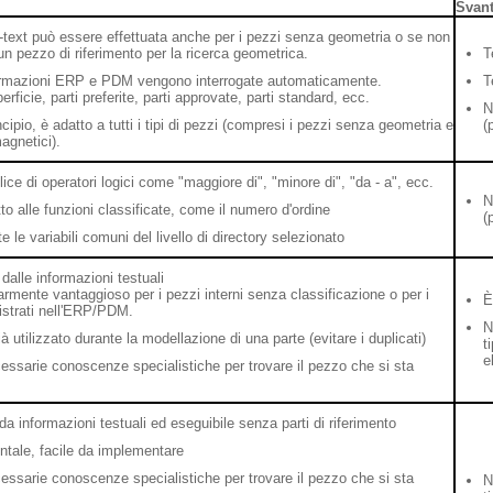
Svant
ll-text può essere effettuata anche per i pezzi senza geometria o se non
un pezzo di riferimento per la ricerca geometrica.
T
ormazioni ERP e PDM vengono interrogate automaticamente.
T
erficie, parti preferite, parti approvate, parti standard, ecc.
N
incipio, è adatto a tutti i tipi di pezzi (compresi i pezzi senza geometria e
(
magnetici).
ice di operatori logici come "maggiore di", "minore di", "da - a", ecc.
N
to alle funzioni classificate, come il numero d'ordine
(
e le variabili comuni del livello di directory selezionato
dalle informazioni testuali
larmente vantaggioso per i pezzi interni senza classificazione o per i
È
istrati nell'ERP/PDM.
N
 utilizzato durante la modellazione di una parte (evitare i duplicati)
t
e
ssarie conoscenze specialistiche per trovare il pezzo che si sta
a informazioni testuali ed eseguibile senza parti di riferimento
entale, facile da implementare
ssarie conoscenze specialistiche per trovare il pezzo che si sta
N