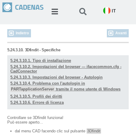
IT
Indietro
Avanti
5.24.3.10. 3Dfindit - Specifiche
5.24.3.10.1. Tipo di installazione
5.24.3.10.2. Impostazioni del browser --- ifacecommon.cfg -
CadConnector
5.24.3.10.3. Impostazioni del browser - Autologin
5.24.3.10.4. Problema con l'autologin in
PARTapplicationServer
tramite il nome utente di Windows
5.24.3.10.5. Profili dei diritti
5.24.3.10.6. Errore di licenza
Controllare se 3Dfindit funziona!
Può essere aperto...
dal menu CAD facendo clic sul pulsante
3Dfindit