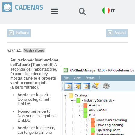
IT
Indietro
Avanti
5.27.4.2.1.
Mostra albero
Attivazione/disattivazione
dell'albero [Tree on/off]
A
seconda dell'impostazione,
l'albero delle directory
mostra
cartelle e progetti
verdi e rossi o gialli
(albero filtrato)
.
Verde
per le parti:
Sono collegati nel
LinkDB.
Rosso
per le parti:
Non sono collegati nel
LinkDB.
Verde
per le directory:
contengono almeno