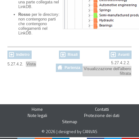
una parte collegata nel
LinkDB.
Rosso
per le directory:
non contengono parti
che contengono
collegamenti nel
LinkDB.
Indietro
Risali
Avanti
5.27.4.2.2.
5.27.4.2.
Vista
Partenza
Visualizzazione dell'albero
filtrata
Home
Contatti
Note legali
Protezione dei dati
Sitemap
© 2026 | designed by CANVAS