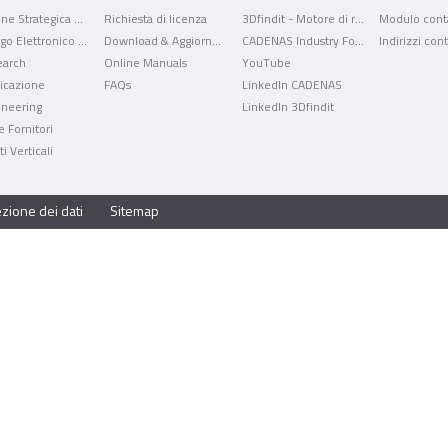
Gestione Strategica delle Parti
Richiesta di licenza
3Dfindit - Motore di ricerca per dati CAD
Modulo conta
Catalogo Elettronico dei Prodotti
Download & Aggiornamenti
CADENAS Industry Forum
Indirizzi cont
arch
Online Manuals
YouTube
ficazione
FAQs
LinkedIn CADENAS
ineering
LinkedIn 3Dfindit
e Fornitori
i Verticali
zione dei dati
Sitemap