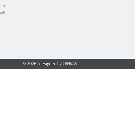
tti
atti
© 2026 | designed by CANVAS