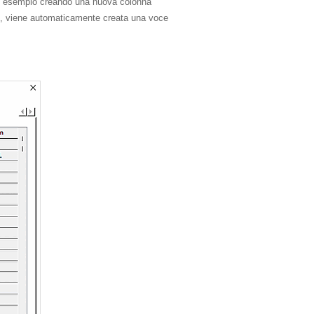
d esempio creando una nuova colonna
, viene automaticamente creata una voce