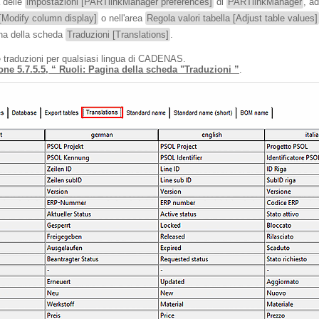
a delle
impostazioni [PARTlinkManager preferences]
di
PARTlinkManager
, a
[Modify column display]
o nell'area
Regola valori tabella [Adjust table values]
na della scheda
Traduzioni [Translations]
.
 traduzioni per qualsiasi lingua di CADENAS.
one 5.7.5.5, “ Ruoli: Pagina della scheda "Traduzioni ”
.