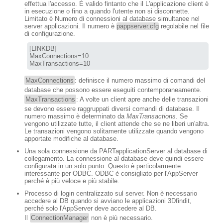
effettua l'accesso. È valido fintanto che il L'applicazione client è
in esecuzione o fino a quando l'utente non si disconnette.
Limitato è Numero di connessioni al database simultanee nel
server applicazioni. Il numero è
pappserver.cfg
regolabile nel file
di configurazione.
[LINKDB]

MaxConnections=10

MaxTransactions=10
MaxConnections
: definisce il numero massimo di comandi del
database che possono essere eseguiti contemporaneamente.
MaxTransactions
: A volte un client apre anche delle transazioni
se devono essere raggruppati diversi comandi di database. Il
numero massimo è determinato da
MaxTransactions
. Se
vengono utilizzate tutte, il client attende che se ne liberi un'altra.
Le transazioni vengono solitamente utilizzate quando vengono
apportate modifiche al database.
Una sola connessione da PARTapplicationServer al database di
collegamento. La connessione al database deve quindi essere
configurata in un solo punto. Questo è particolarmente
interessante per ODBC. ODBC è consigliato per l'AppServer
perché è più veloce e più stabile.
Processo di login centralizzato sul server. Non è necessario
accedere al DB quando si avviano le applicazioni 3Dfindit,
perché solo l'AppServer deve accedere al DB.
Il
ConnectionManager
non è più necessario.