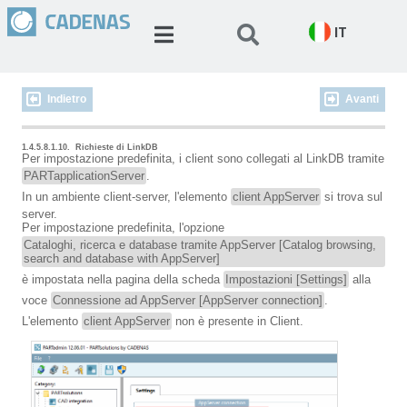
IT
Indietro
Avanti
1.4.5.8.1.10.
Richieste di LinkDB
Per impostazione predefinita, i client sono collegati al LinkDB tramite
PARTapplicationServer
.
In un ambiente client-server, l'elemento
client AppServer
si trova sul
server.
Per impostazione predefinita, l'opzione
Cataloghi, ricerca e database tramite AppServer [Catalog browsing,
search and database with AppServer]
è impostata nella pagina della scheda
Impostazioni [Settings]
alla
voce
Connessione ad AppServer [AppServer connection]
.
L'elemento
client AppServer
non è presente in Client.