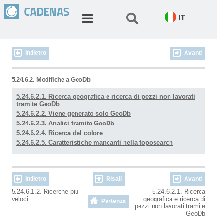
IT
Indietro
Avanti
5.24.6.2. Modifiche a GeoDb
5.24.6.2.1. Ricerca geografica e ricerca di pezzi non lavorati
tramite GeoDb
5.24.6.2.2. Viene generato solo GeoDb
5.24.6.2.3. Analisi tramite GeoDb
5.24.6.2.4. Ricerca del colore
5.24.6.2.5. Caratteristiche mancanti nella toposearch
Indietro
Risali
Avanti
5.24.6.1.2. Ricerche più
5.24.6.2.1. Ricerca
veloci
geografica e ricerca di
Partenza
pezzi non lavorati tramite
GeoDb