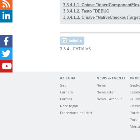
3.3.4.1.1. Chiave "insertComponentF
3.3.4.1.2. Tasto "DEBUG
3.3.4.1.3. Chiave "NativeCheckoutTarge
Indietro
3.3.4. CATIA V5
AZIENDA
NEWS & EVENTI
PROD
Sedi
News
Carriera
Newsletter
Partner
News - Archivio
GEOse
Note legali
Classi
Protezione dei dati
Purch
Portal
Mercat