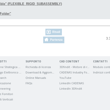
lexible" (FLEXIBLE_RIGID_SUBASSEMBLY)
tFolder"
Risali
3.3
Partenza
OTTI
SUPPORTO
CAD CONTENT
CONTATTI
Gestione Strategica delle Parti
Richiesta di licenza
3Dfindit - Motore di ricerca per dati CAD
Modulo conta
Catalogo Elettronico dei Prodotti
Download & Aggiornamenti
CADENAS Industry Forum
Indirizzi cont
arch
Online Manuals
YouTube
ficazione
FAQs
LinkedIn CADENAS
ineering
LinkedIn 3Dfindit
e Fornitori
i Verticali