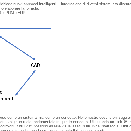
ichiede nuovi approcci intelligenti. L'integrazione di diversi sistemi sta div
mo elaborare la formula:
CAD + PDM +ERP
teso come un sistema, ma come un concetto. Nelle nostre descrizioni segui
it svolge un ruolo fondamentale in questo concetto. Utilizzando un LinkDB, c
i coinvolti, tutti i dati possono essere visualizzati in un'unica interfaccia. Filtr
interesse e impediscono la creazione incontrollata di nuove parti.