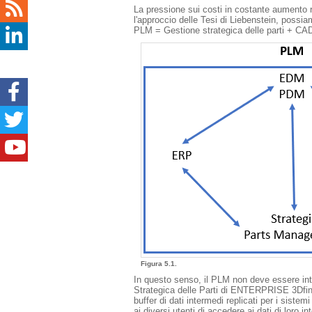
La pressione sui costi in costante aumento r
l'approccio delle Tesi di Liebenstein, possia
PLM = Gestione strategica delle parti + 
Figura 5.1.
In questo senso, il PLM non deve essere in
Strategica delle Parti di ENTERPRISE 3Dfind
buffer di dati intermedi replicati per i sistem
ai diversi utenti di accedere ai dati di loro 