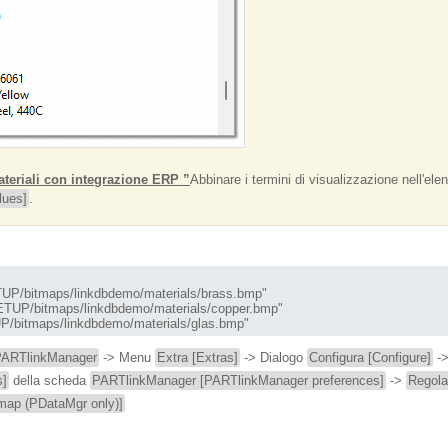
ateriali con integrazione ERP ”
Abbinare i termini di visualizzazione nell'elen
lues]
.
tmaps/linkdbdemo/materials/brass.bmp"

bitmaps/linkdbdemo/materials/copper.bmp"

tmaps/linkdbdemo/materials/glas.bmp"
ARTlinkManager
-> Menu
Extra [Extras]
-> Dialogo
Configura [Configure]
->
s]
della scheda
PARTlinkManager [PARTlinkManager preferences]
->
Regola 
tmap (PDataMgr only)]