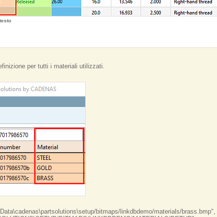
testo
nizione per tutti i materiali utilizzati.
mData\cadenas\partsolutions\setup/bitmaps/linkdbdemo/materials/brass.bmp",