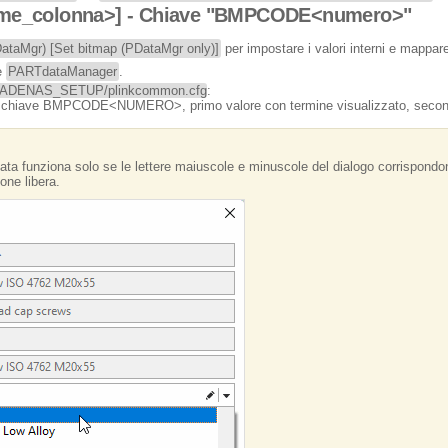
e_colonna>] - Chiave "BMPCODE<numero>"
ataMgr) [Set bitmap (PDataMgr only)]
per impostare i valori interni e mappar
e
PARTdataManager
.
ADENAS_SETUP/plinkcommon.cfg
:
hiave BMPCODE<NUMERO>, primo valore con termine visualizzato, second
a funziona solo se le lettere maiuscole e minuscole del dialogo corrispondon
one libera.