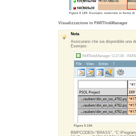
Figura 5.189. Esempio: materiale in forma di 
Visualizzazione in PARTlinkManager
Nota
Assicurarsi che sia disponibile una defi
Esempio:
Figura 5.190.
BMPCODE0=
"BRASS
", "C:\Progra