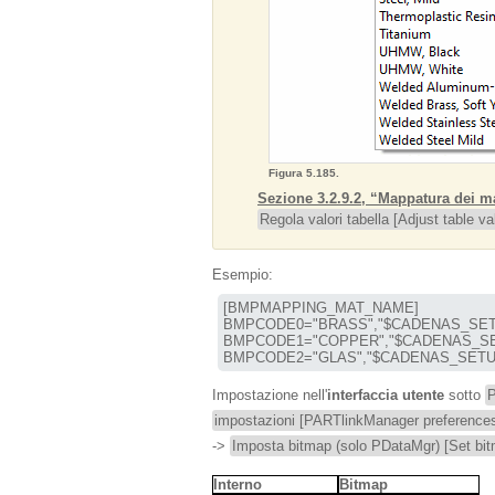
Figura 5.185.
Sezione 3.2.9.2, “Mappatura dei m
Regola valori tabella [Adjust table va
Esempio:
[BMPMAPPING_MAT_NAME]

BMPCODE0="BRASS","$CADENAS_SETUP/bi
BMPCODE1="COPPER","$CADENAS_SETUP/
BMPCODE2="GLAS","$CADENAS_SETUP/bi
Impostazione nell'
interfaccia utente
sotto
P
impostazioni [PARTlinkManager preference
->
Imposta bitmap (solo PDataMgr) [Set bi
Interno
Bitmap