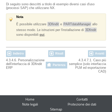
Di seguito sono descritti a titolo di esempio diversi casi d'uso
(processi SAP) che utilizzano NX.
Nota
È possibile utilizzare
3Dfindit
e
PARTdataManager
allo
stesso modo. Le istruzioni per l'installazione di
3Dfindit
sono disponibili
qui
.
Indietro
Risali
Avanti
4.3.4.6. Personalizzazione
4.3.4.7.1. Caso più
dell'interfaccia di 3Dfindit
semplice (solo interfaccia
Partenza
ERP
PLM ed esportazione
CAD)
Home
Contatti
Note legali
Protezione dei dati
Sitemap