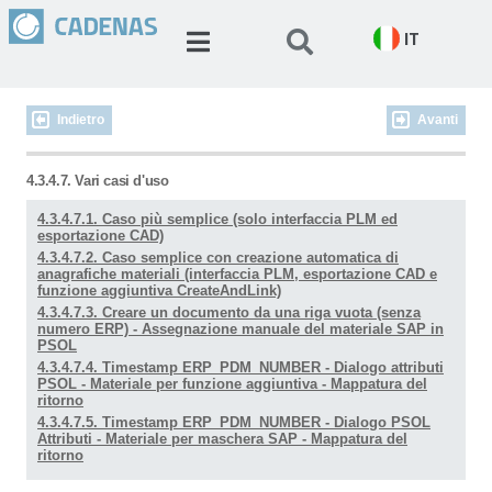
IT
Indietro
Avanti
4.3.4.7. Vari casi d'uso
4.3.4.7.1. Caso più semplice (solo interfaccia PLM ed
esportazione CAD)
4.3.4.7.2. Caso semplice con creazione automatica di
anagrafiche materiali (interfaccia PLM, esportazione CAD e
funzione aggiuntiva CreateAndLink)
4.3.4.7.3. Creare un documento da una riga vuota (senza
numero ERP) - Assegnazione manuale del materiale SAP in
PSOL
4.3.4.7.4. Timestamp ERP_PDM_NUMBER - Dialogo attributi
PSOL - Materiale per funzione aggiuntiva - Mappatura del
ritorno
4.3.4.7.5. Timestamp ERP_PDM_NUMBER - Dialogo PSOL
Attributi - Materiale per maschera SAP - Mappatura del
ritorno