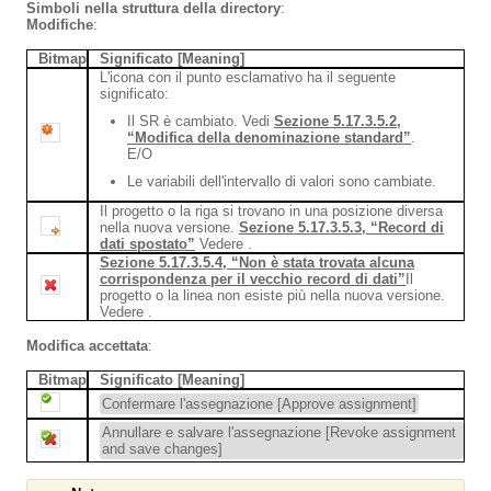
Simboli nella struttura della directory
:
Modifiche
:
Bitmap
Significato [Meaning]
L'icona con il punto esclamativo ha il seguente
significato:
Il SR è cambiato. Vedi
Sezione 5.17.3.5.2,
“Modifica della denominazione standard”
.
E/O
Le variabili dell'intervallo di valori sono cambiate.
Il progetto o la riga si trovano in una posizione diversa
nella nuova versione.
Sezione 5.17.3.5.3, “Record di
dati spostato”
Vedere .
Sezione 5.17.3.5.4, “Non è stata trovata alcuna
corrispondenza per il vecchio record di dati”
Il
progetto o la linea non esiste più nella nuova versione.
Vedere .
Modifica accettata
:
Bitmap
Significato [Meaning]
Confermare l'assegnazione [Approve assignment]
Annullare e salvare l'assegnazione [Revoke assignment
and save changes]