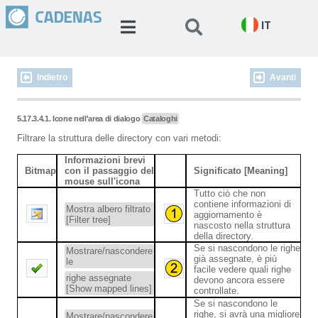
IT
Indietro
Avanti
5.17.3.4.1. Icone nell'area di dialogo
Cataloghi
Filtrare la struttura delle directory con vari metodi:
Informazioni brevi
Bitmap
con il passaggio del
Significato [Meaning]
mouse sull'icona
Tutto ciò che non
contiene informazioni di
Mostra albero filtrato
aggiornamento è
[Filter tree]
nascosto nella struttura
della directory.
Se si nascondono le righe
Mostrare/nascondere
già assegnate, è più
le
facile vedere quali righe
righe assegnate
devono ancora essere
[Show mapped lines]
controllate.
Se si nascondono le
righe, si avrà una migliore
Mostrare/nascondere