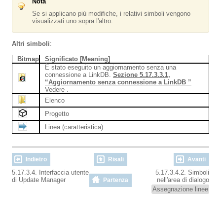
Nota
Se si applicano più modifiche, i relativi simboli vengono
visualizzati uno sopra l'altro.
Altri simboli
:
Bitmap
Significato [Meaning]
È stato eseguito un aggiornamento senza una
connessione a LinkDB.
Sezione 5.17.3.3.1,
“Aggiornamento senza connessione a LinkDB ”
Vedere .
Elenco
Progetto
Linea (caratteristica)
Indietro
Risali
Avanti
5.17.3.4. Interfaccia utente
5.17.3.4.2. Simboli
di Update Manager
nell'area di dialogo
Partenza
Assegnazione linee