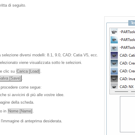
itta di seguito.
la selezione diversi modelli: 8.1, 9.0, CAD: Catia V5, ecc.
lezionato viene visualizzata sotto le selezioni.
re clic su
Carica [Load]
.
Salva [Save]
.
, procedere come segue:
he si avvicini di più alle vostre idee.
 pagine della scheda.
o in
Nome [Name]
.
 l'immagine di anteprima desiderata.