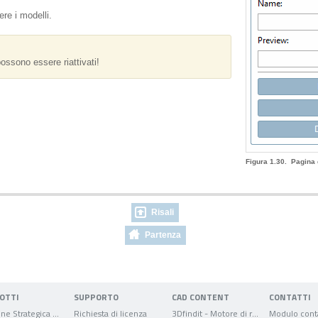
re i modelli.
ossono essere riattivati!
Figura 1.30. Pagina
Risali
Partenza
OTTI
SUPPORTO
CAD CONTENT
CONTATTI
Gestione Strategica delle Parti
Richiesta di licenza
3Dfindit - Motore di ricerca per dati CAD
Modulo conta