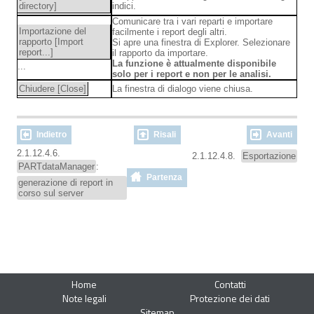
directory]
indici.
Comunicare tra i vari reparti e importare
Importazione del
facilmente i report degli altri.
rapporto [Import
Si apre una finestra di Explorer. Selezionare
report...]
il rapporto da importare.
La funzione è attualmente disponibile
...
solo per i report e non per le analisi.
Chiudere [Close]
La finestra di dialogo viene chiusa.
Indietro
Risali
Avanti
2.1.12.4.6.
2.1.12.4.8.
Esportazione
PARTdataManager
:
Partenza
generazione di report in
corso sul server
Home
Contatti
Note legali
Protezione dei dati
Sitemap