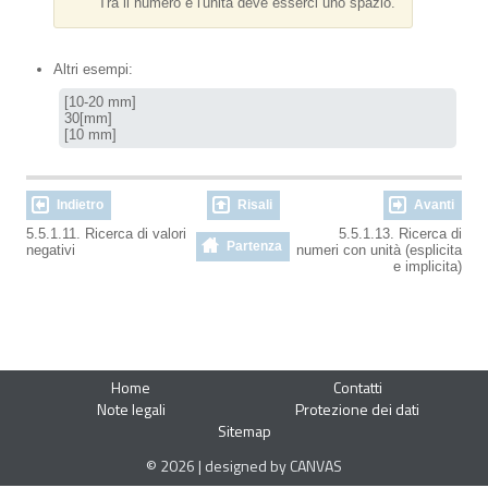
Tra il numero e l'unità deve esserci uno spazio.
Altri esempi:
[10-20 mm]

30[mm]

[10 mm]
Indietro
Risali
Avanti
5.5.1.11. Ricerca di valori
5.5.1.13. Ricerca di
Partenza
negativi
numeri con unità (esplicita
e implicita)
Home
Contatti
Note legali
Protezione dei dati
Sitemap
© 2026 | designed by CANVAS