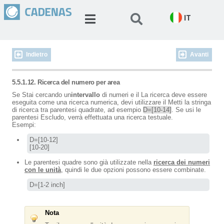
IT
Indietro
Avanti
5.5.1.12. Ricerca del numero per area
Se Stai cercando un
intervallo
di numeri e il La ricerca deve essere
eseguita come una ricerca numerica, devi utilizzare il Metti la stringa
di ricerca tra parentesi quadrate, ad esempio
D=[10-14]
. Se usi le
parentesi Escludo, verrà effettuata una ricerca testuale.
Esempi:
D=[10-12]

[10-20]
Le parentesi quadre sono già utilizzate nella
ricerca dei numeri
con le unità
, quindi le due opzioni possono essere combinate.
D=[1-2 inch]
Nota