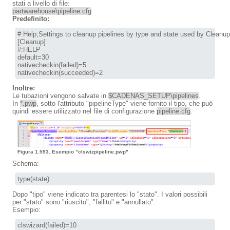
stati a livello di file:
partwarehouse\pipeline.cfg
Predefinito:
#:Help;Settings to cleanup pipelines by type and state used by Cleanup
[Cleanup]

#:HELP

default=30

nativecheckin(failed)=5

Inoltre:
Le tubazioni vengono salvate in
$CADENAS_SETUP\pipelines
.
In
*.pwp
, sotto l'attributo "pipelineType" viene fornito il tipo, che può
quindi essere utilizzato nel file di configurazione
pipeline.cfg
.
Figura 1.593. Esempio "clswizpipeline.pwp"
Schema:
type(state)
Dopo "tipo" viene indicato tra parentesi lo "stato". I valori possibili
per "stato" sono "riuscito", "fallito" e "annullato".
Esempio:
clswizard(failed)=10
