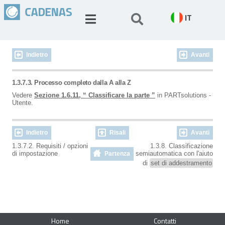
IT
Indietro
Avanti
1.3.7.3. Processo completo dalla A alla Z
Vedere
Sezione 1.6.11, “ Classificare la parte ”
in PARTsolutions -
Utente.
Indietro
Risali
Avanti
1.3.7.2. Requisiti / opzioni
1.3.8. Classificazione
di impostazione
semiautomatica con l'aiuto
Partenza
di
set di addestramento
Home
Contatti