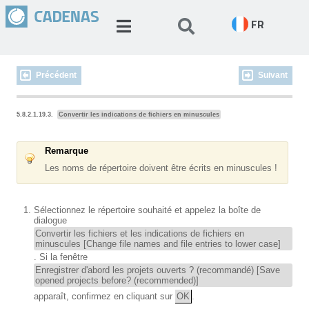
FR
Précédent
Suivant
5.8.2.1.19.3.
Convertir les indications de fichiers en minuscules
Remarque
Les noms de répertoire doivent être écrits en minuscules !
Sélectionnez le répertoire souhaité et appelez la boîte de
dialogue
Convertir les fichiers et les indications de fichiers en
minuscules [Change file names and file entries to lower case]
. Si la fenêtre
Enregistrer d'abord les projets ouverts ? (recommandé) [Save
opened projects before? (recommended)]
apparaît, confirmez en cliquant sur
OK
.