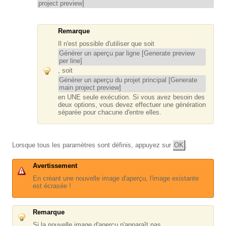
project preview]
Remarque
Il n'est possible d'utiliser que soit
Générer un aperçu par ligne [Generate preview
per line]
, soit
Générer un aperçu du projet principal [Generate
main project preview]
en UNE seule exécution. Si vous avez besoin des
deux options, vous devez effectuer une génération
séparée pour chacune d'entre elles.
Lorsque tous les paramètres sont définis, appuyez sur
OK
.
Avertissement
En créant une nouvelle image d'aperçu, l'image existante
est écrasée !
Remarque
Si la nouvelle image d'aperçu n'apparaît pas