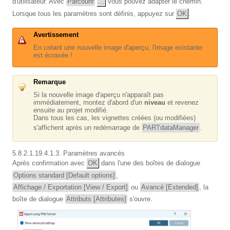
d'utilisateur. Avec
Parcourir
...
vous pouvez adapter le chemin.
Lorsque tous les paramètres sont définis, appuyez sur
OK
.
Avertissement
En créant une nouvelle image d'aperçu, l'image existante
est écrasée !
Remarque
Si la nouvelle image d'aperçu n'apparaît pas
immédiatement, montez d'abord d'un
niveau
et revenez
ensuite au projet modifié.
Dans tous les cas, les vignettes créées (ou modifiées)
s'affichent après un redémarrage de
PARTdataManager
.
5.8.2.1.19.4.1.3. Paramètres avancés
Après confirmation avec
OK
dans l'une des boîtes de dialogue
Options standard [Default options]
,
Affichage / Exportation [View / Export]
ou
Avancé [Extended]
, la
boîte de dialogue
Attributs [Attributes]
s'ouvre.