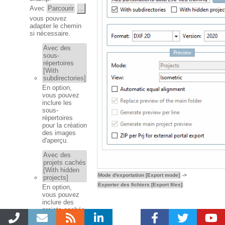
Avec
Parcourir
...
vous pouvez
adapter le chemin
si nécessaire.
Avec des
sous-
répertoires
[With
subdirectories]
En option,
vous pouvez
inclure les
sous-
répertoires
pour la création
des images
d'aperçu.
Avec des
projets cachés
[With hidden
Mode d'exportation [Export mode]
->
projects]
Exporter des fichiers [Export files]
En option,
vous pouvez
inclure des
projets cachés
pour la création
d'images