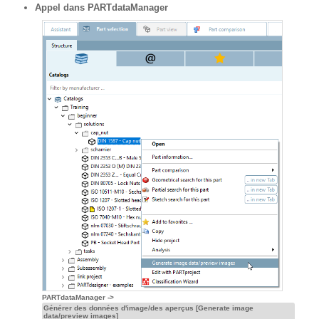
Appel dans PARTdataManager
PARTdataManager ->
Générer des données d'image/des aperçus [Generate image
data/preview images]