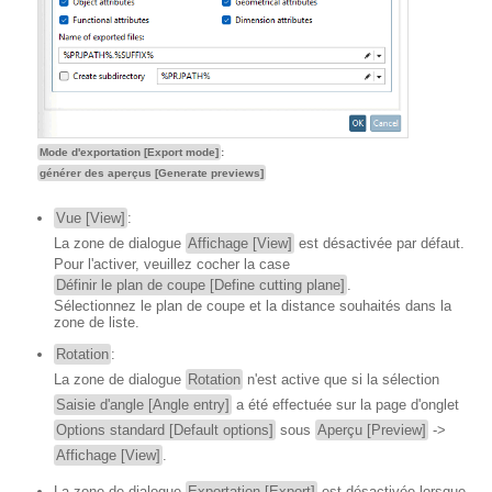
Mode d'exportation [Export mode]
:
générer des aperçus [Generate previews]
Vue [View]
:
La zone de dialogue
Affichage [View]
est désactivée par défaut.
Pour l'activer, veuillez cocher la case
Définir le plan de coupe [Define cutting plane]
.
Sélectionnez le plan de coupe et la distance souhaités dans la
zone de liste.
Rotation
:
La zone de dialogue
Rotation
n'est active que si la sélection
Saisie d'angle [Angle entry]
a été effectuée sur la page d'onglet
Options standard [Default options]
sous
Aperçu [Preview]
->
Affichage [View]
.
La zone de dialogue
Exportation [Export]
est désactivée lorsque