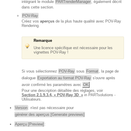
intégrant le module
PARTrenderManager
, également décrit
dans cette section.
POV-Ray
Créez vos
aperçus
de la plus haute qualité avec POV-Ray
Rendering.
Remarque
Une licence spécifique est nécessaire pour les
vignettes POV-Ray !
Si vous sélectionnez
POV-Ray
sous
Format
, la page de
dialogue
Exportation au format POV-Ray
s'ouvre après
avoir confirmé les paramètres avec
OK
.
Pour une description détaillée des réglages, voir
Section 2.1.9.3.4, « POV-Ray 3D »
in PARTsolutions -
Utilisateurs.
Version
: n'est pas nécessaire pour
générer des aperçus [Generate previews]
Aperçu [Preview]
: