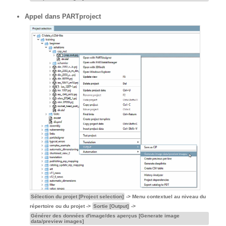
Appel dans PARTproject
Sélection du projet [Project selection]
-> Menu contextuel au niveau du
répertoire ou du projet ->
Sortie [Output]
->
Générer des données d'image/des aperçus [Generate image
data/preview images]