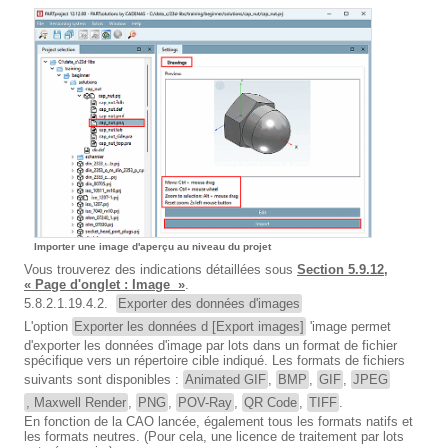
Importer une image d'aperçu au niveau du projet
Vous trouverez des indications détaillées sous
Section 5.9.12,
« Page d'onglet : Image »
.
5.8.2.1.19.4.2.
Exporter des données d'images
L'option
Exporter les données d [Export images]
'image permet
d'exporter les données d'image par lots dans un format de fichier
spécifique vers un répertoire cible indiqué. Les formats de fichiers
suivants sont disponibles :
Animated GIF
,
BMP
,
GIF
,
JPEG
, Maxwell Render
,
PNG
,
POV-Ray
,
QR Code
,
TIFF
.
En fonction de la CAO lancée, également tous les formats natifs et
les formats neutres. (Pour cela, une licence de traitement par lots