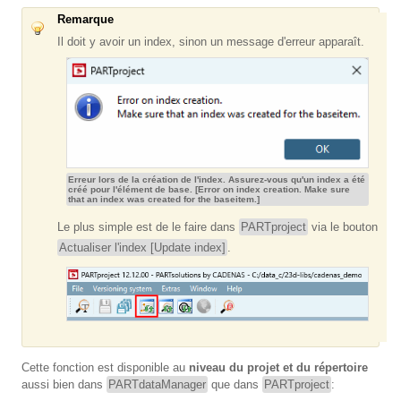
Remarque
Il doit y avoir un index, sinon un message d'erreur apparaît.
Erreur lors de la création de l'index. Assurez-vous qu'un index a été
créé pour l'élément de base. [Error on index creation. Make sure
that an index was created for the baseitem.]
Le plus simple est de le faire dans
PARTproject
via le bouton
Actualiser l'index [Update index]
.
Cette fonction est disponible au
niveau du projet et du répertoire
aussi bien dans
PARTdataManager
que dans
PARTproject
: