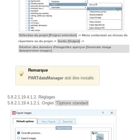
Sélection du projet [Project selection]
-> Menu contextuel au niveau du
répertoire ou du projet ->
Sortie [Output]
->
Générer des données d'image/des aperçus [Generate image
data/preview images]
Remarque
PARTdataManager
doit être installé.
5.8.2.1.19.4.1.2. Réglages
5.8.2.1.19.4.1.2.1. Onglet
"Options standard