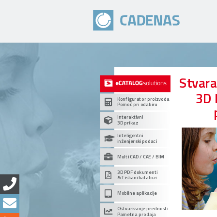
Stvar
3D 
Konfigurator proizvoda
Pomoć pri odabiru
Interaktivni
3D prikaz
Inteligentni
inženjerski podaci
Multi CAD / CAE / BIM
3D PDF dokumenti
& Tiskani katalozi
Mobilne aplikacije
Ostvarivanje prednosti
Pametna prodaja