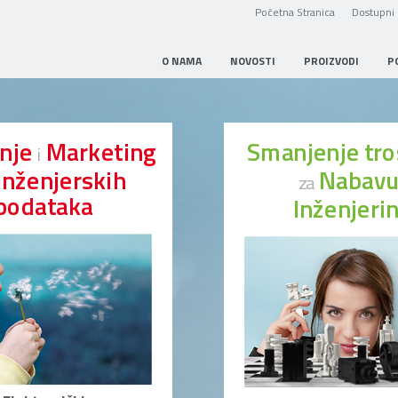
Početna Stranica
Dostupni 
O NAMA
NOVOSTI
PROIZVODI
P
anje
Marketing
Smanjenje tr
i
Inženjerskih
Nabav
za
podataka
Inženjeri