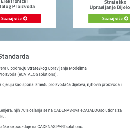
Elektronički
Strateško
talog Proizvoda
Upravljanje Dijel
Saznaj više
Saznaj više
Standarda
vera u području Strateškog Upravljanja Modelima
a Proizvoda (eCATALOGsolutions).
 djeluju kao spona između proizvođača dijelova, njihovih proizvoda i
ženjera, njih 70% oslanja se na CADENAS-ova eCATALOGsolutions za
iku.
emačke se pouzdaje na CADENAS PARTsolutions.