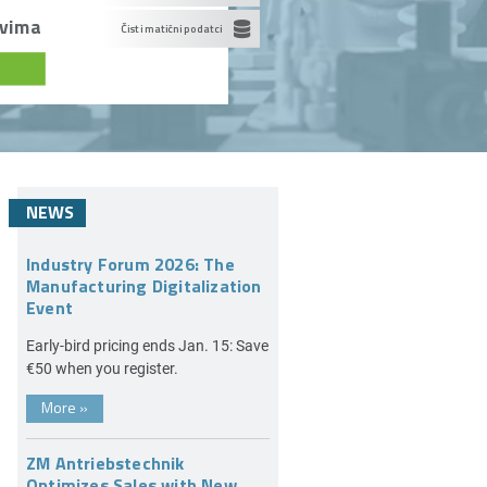
ovima
Čisti matični podatci
NEWS
Industry Forum 2026: The
Manufacturing Digitalization
Event
Early-bird pricing ends Jan. 15: Save
€50 when you register.
More
»
ZM Antriebstechnik
Optimizes Sales with New