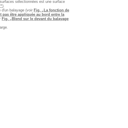
 surfaces sélectionnées est une surface
.“
).
e d'un balayage (voir
Fig. „La fonction de
t pas être appliquée au bord entre la
ir
Fig. „Blend sur le devant du balayage
arge.