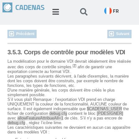
FR
Précédent
Suivant
3.5.3. Corps de contrôle pour modèles VDI
La modélisation pour le domaine VDI devrait idéalement être réalisée
[
7
]
avec des corps de contrôle simples.
afin de garantir une
exportation correcte au format VDI.
Les paragraphes suivants décrivent, à l'aide d'exemples, la manière
dont les corps doivent être construits, par exemple le nombre de
fonctions, les types de fonctions, etc.
D'une manière générale, les corps doivent être créés le plus
simplement possible.
S’il vous plaît Remarque : l’exportation VDI prend en charge
UNIQUEMENT la couleur de la fonctionnalité, AUCUNE couleur de
surface. Il est également indispensable que
$CADENAS_USER
the
fichier de configuration
debug.cfg
contient le bloc
[PDESIGNER]
avec
allowFeatureAttribueAll=1
de clés. S’il n’y a pas encore de
debug.cfg
, réglez l’icône lime.
Les caractéristiques suivantes ne devraient en aucun cas apparaître
dans les modèles VDI :