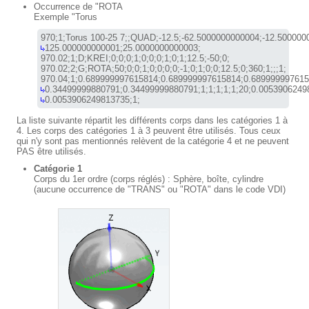
Occurrence de "ROTA
Exemple "Torus
125.000000000001;25.0000000000003;

970.02;1;D;KREI;0;0;0;1;0;0;0;1;0;1;12.5;-50;0;

970.02;2;G;
ROTA
;50;0;0;1;0;0;0;0;-1;0;1;0;0;12.5;0;360;1;;;1;

La liste suivante répartit les différents corps dans les catégories 1 à
4. Les corps des catégories 1 à 3 peuvent être utilisés. Tous ceux
qui n'y sont pas mentionnés relèvent de la catégorie 4 et ne peuvent
PAS être utilisés.
Catégorie 1
Corps du 1er ordre (corps réglés) : Sphère, boîte, cylindre
(aucune occurrence de "TRANS" ou "ROTA" dans le code VDI)