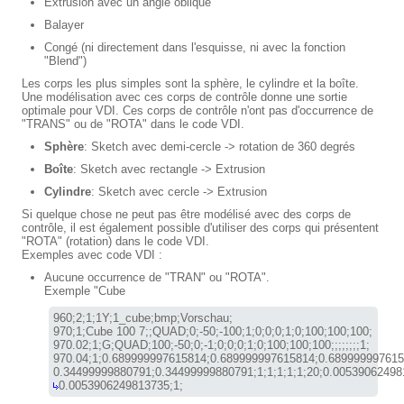
Extrusion avec un angle oblique
Balayer
Congé (ni directement dans l'esquisse, ni avec la fonction
"Blend")
Les corps les plus simples sont la sphère, le cylindre et la boîte.
Une modélisation avec ces corps de contrôle donne une sortie
optimale pour VDI. Ces corps de contrôle n'ont pas d'occurrence de
"TRANS" ou de "ROTA" dans le code VDI.
Sphère
: Sketch avec demi-cercle -> rotation de 360 degrés
Boîte
: Sketch avec rectangle -> Extrusion
Cylindre
: Sketch avec cercle -> Extrusion
Si quelque chose ne peut pas être modélisé avec des corps de
contrôle, il est également possible d'utiliser des corps qui présentent
"ROTA" (rotation) dans le code VDI.
Exemples avec code VDI :
Aucune occurrence de "TRAN" ou "ROTA".
Exemple "Cube
960;2;1;1Y;1_cube;bmp;Vorschau;

970;1;Cube 100 7;;QUAD;0;-50;-100;1;0;0;0;1;0;100;100;100;

970.02;1;G;QUAD;100;-50;0;-1;0;0;0;1;0;100;100;100;;;;;;;;1;

970.04;1;0.689999997615814;0.689999997615814;0.6899999976158
0.0053906249813735;1;