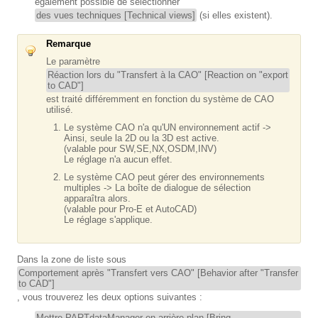
également possible de sélectionner
des vues techniques [Technical views]
(si elles existent).
Remarque
Le paramètre
Réaction lors du "Transfert à la CAO" [Reaction on "export
to CAD"]
est traité différemment en fonction du système de CAO
utilisé.
Le système CAO n'a qu'UN environnement actif ->
Ainsi, seule la 2D ou la 3D est active.
(valable pour SW,SE,NX,OSDM,INV)
Le réglage n'a aucun effet.
Le système CAO peut gérer des environnements
multiples -> La boîte de dialogue de sélection
apparaîtra alors.
(valable pour Pro-E et AutoCAD)
Le réglage s'applique.
Dans la zone de liste sous
Comportement après "Transfert vers CAO" [Behavior after "Transfer
to CAD"]
, vous trouverez les deux options suivantes :
Mettre PARTdataManager en arrière-plan [Bring