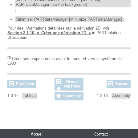
PARTdataManager into the background]
:
Minimiser PARTdataManager [Minimize PARTdataManager]
:
Pour des informations détaillées sur la dérivation 2D, voir
Section 2.1.10, « Créer une dérivation 2D »
in PARTsolutions -
Utilisateurs.
[
3
]
Créer ses propres cotes avant le transfert vers le système de
CAO
Niveau
Précédent
Suivant
supérieur
1.3.12.
Tableau
1.3.14.
Assembly
Sommaire
Accueil
Contact