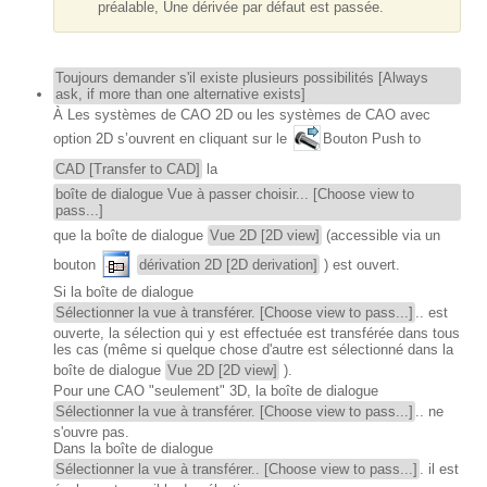
préalable, Une dérivée par défaut est passée.
Toujours demander s'il existe plusieurs possibilités [Always
ask, if more than one alternative exists]
À Les systèmes de CAO 2D ou les systèmes de CAO avec
option 2D s’ouvrent en cliquant sur le
Bouton Push to
CAD [Transfer to CAD]
la
boîte de dialogue Vue à passer choisir... [Choose view to
pass...]
que la boîte de dialogue
Vue 2D [2D view]
(accessible via un
bouton
dérivation 2D [2D derivation]
) est ouvert.
Si la boîte de dialogue
Sélectionner la vue à transférer. [Choose view to pass...]
.. est
ouverte, la sélection qui y est effectuée est transférée dans tous
les cas (même si quelque chose d'autre est sélectionné dans la
boîte de dialogue
Vue 2D [2D view]
).
Pour une CAO "seulement" 3D, la boîte de dialogue
Sélectionner la vue à transférer. [Choose view to pass...]
.. ne
s'ouvre pas.
Dans la boîte de dialogue
Sélectionner la vue à transférer.. [Choose view to pass...]
. il est