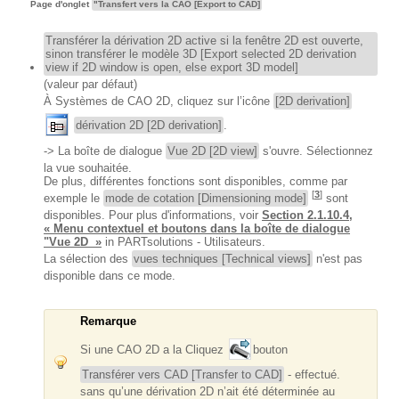
Page d'onglet
"Transfert vers la CAO [Export to CAD]
Transférer la dérivation 2D active si la fenêtre 2D est ouverte,
sinon transférer le modèle 3D [Export selected 2D derivation
view if 2D window is open, else export 3D model]
(valeur par défaut)
À Systèmes de CAO 2D, cliquez sur l’icône
[2D derivation]
dérivation 2D [2D derivation]
.
-> La boîte de dialogue
Vue 2D [2D view]
s'ouvre. Sélectionnez
la vue souhaitée.
De plus, différentes fonctions sont disponibles, comme par
[
3
]
exemple le
mode de cotation [Dimensioning mode]
sont
disponibles. Pour plus d'informations, voir
Section 2.1.10.4,
« Menu contextuel et boutons dans la boîte de dialogue
"Vue 2D »
in PARTsolutions - Utilisateurs.
La sélection des
vues techniques [Technical views]
n'est pas
disponible dans ce mode.
Remarque
Si une CAO 2D a la Cliquez
bouton
Transférer vers CAD [Transfer to CAD]
- effectué.
sans qu’une dérivation 2D n’ait été déterminée au