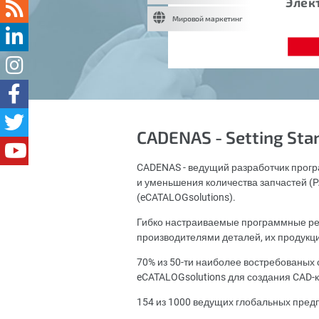
Элек
Мировой маркетинг
CADENAS - Setting Sta
CADENAS - ведущий разработчик прогр
и уменьшения количества запчастей (PA
(eCATALOGsolutions).
Гибко настраиваемые программные ре
производителями деталей, их продукц
70% из 50-ти наиболее востребованы
eCATALOGsolutions для создания CAD-к
154 из 1000 ведущих глобальных пред