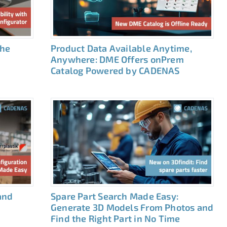
the
Product Data Available Anytime,
Anywhere: DME Offers onPrem
Catalog Powered by CADENAS
and
Spare Part Search Made Easy:
Generate 3D Models From Photos and
Find the Right Part in No Time