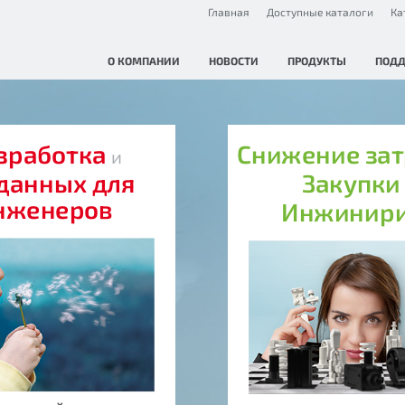
Главная
Доступные каталоги
Ка
О КОМПАНИИ
НОВОСТИ
ПРОДУКТЫ
ПОД
зработка
Снижение за
и
данных для
Закупк
нженеров
Инжинир