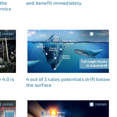
 the
and benefit immediately
ervice
 4.0 is
4 out of 5 sales potentials drift below
the surface