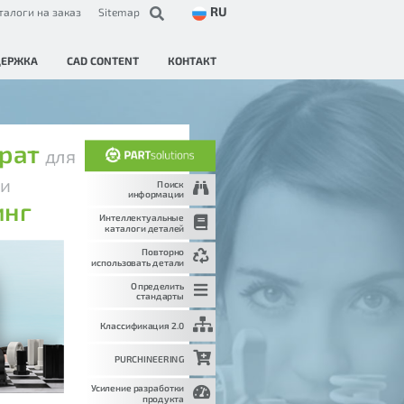
RU
талоги на заказ
Sitemap
ДЕРЖКА
CAD CONTENT
КОНТАКТ
трат
для
и
и
Поиск
информации
инг
Интеллектуальные
каталоги деталей
Повторно
использовать детали
Определить
стандарты
Классификация 2.0
PURCHINEERING
Усиление разработки
продукта