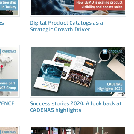
es
Digital Product Catalogs as a
Strategic Growth Driver
YENCE
Success stories 2024: A look back at
CADENAS highlights