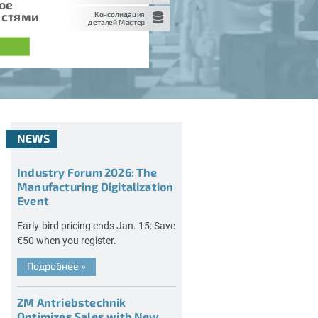
ое
астями
Консолидация
деталей Мастер
NEWS
Industry Forum 2026: The
Manufacturing Digitalization
Event
Early-bird pricing ends Jan. 15: Save
€50 when you register.
Подробнее
»
ZM Antriebstechnik
Optimizes Sales with New