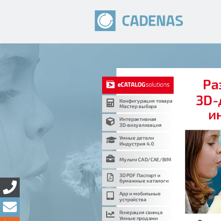
Ра
3D-
Конфигурация товара
Мастер выбора
и
Интерактивная
3D-визуализация
Умные детали
Индустрия 4.0
Мульти CAD/CAE/BIM
3D PDF Паспорт и
бумажные каталоги
App и мобильные
устройства
Генерация свинца
Умные продажи