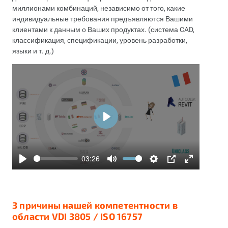
миллионами комбинаций, независимо от того, какие
индивидуальные требования предъявляются Вашими
клиентами к данным о Ваших продуктах. (система CAD,
классификация, спецификации, уровень разработки,
языки и т. д.)
Play
03:26
Play
Mute
Settings
PIP
Enter
fullscreen
3 причины нашей компетентности в
области VDI 3805 / ISO 16757