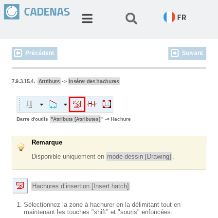
FR
Précédent
Suivant
7.9.3.15.4.
Attributs
->
Insérer des hachures
Barre d'outils
"Attributs [Attributes]
" -> Hachure
Remarque
Disponible uniquement en
mode dessin [Drawing]
.
Hachures d’insertion [Insert hatch]
Sélectionnez la zone à hachurer en la délimitant tout en
maintenant les touches "shift" et "souris" enfoncées.