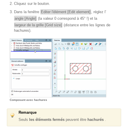
Cliquez sur le bouton.
Dans la fenêtre
Editer l'élément [Edit element]
, réglez l'
angle [Angle]
(la valeur 0 correspond à 45° !) et la
largeur de la grille [Grid size]
(distance entre les lignes de
hachures).
Composant avec hachures
Remarque
Seuls
les éléments fermés
peuvent être
hachurés
.