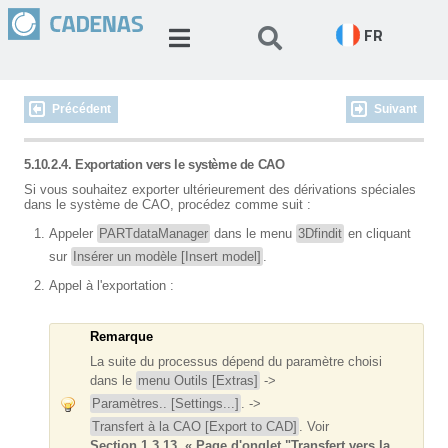
FR
Précédent
Suivant
5.10.2.4. Exportation vers le système de CAO
Si vous souhaitez exporter ultérieurement des dérivations spéciales
dans le système de CAO, procédez comme suit :
Appeler
PARTdataManager
dans le menu
3Dfindit
en cliquant
sur
Insérer un modèle [Insert model]
.
Appel à l'exportation :
Remarque
La suite du processus dépend du paramètre choisi
dans le
menu Outils [Extras]
->
Paramètres.. [Settings...]
. ->
Transfert à la CAO [Export to CAD]
. Voir
Section 1.3.13, « Page d'onglet "Transfert vers la