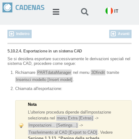
IT
Indietro
Avanti
5.10.2.4. Esportazione in un sistema CAD
Se si desidera esportare successivamente le derivazioni speciali nel
sistema CAD, procedere come segue:
Richiamare
PARTdataManager
nel menu
3Dfindit
tramite
Inserisci modello [Insert model]
.
Chiamata all'esportazione:
Nota
L'ulteriore procedura dipende dall'impostazione
selezionata nel
menu Extra [Extras]
->
Impostazioni... [Settings...]
->
Trasferimento al CAD [Export to CAD]
. Vedere
Sezione 1.3.13, “Pagina della scheda