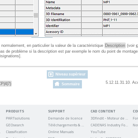
 normalement, en particulier la valeur de la caractéristique
Description
(voir
c
a pas de problème si la description est par exemple le nom du point de monta
désignations].
Niveau supérieur
5.12.11.31.10. Ac
P|4|7)
Sommaire
PRODUITS
SUPPORT
CAD CONTENT
CO
PARTsolutions
Demande de licence
3Dfindit - Moteur de recherche de données CAO
For
GEOsearch
Téléchargements & mises à jour
CADENAS Industry Forum
No
uniqués
Classification
Online Manuals
YouTube