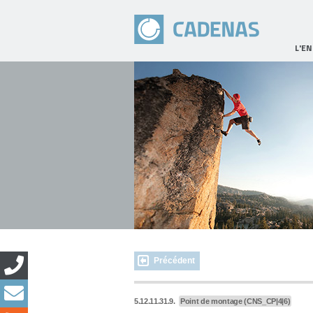
L'E
Précédent
5.12.11.31.9.
Point de montage (CNS_CP|4|6)