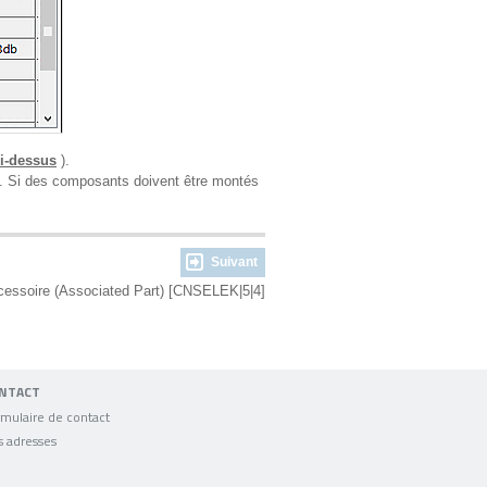
i-dessus
).
ge. Si des composants doivent être montés
Suivant
cessoire (Associated Part) [CNSELEK|5|4]
NTACT
mulaire de contact
s adresses