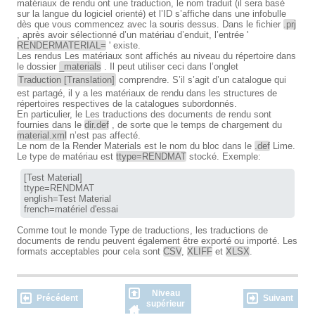
matériaux de rendu ont une traduction, le nom traduit (il sera basé
sur la langue du logiciel orienté) et l’ID s’affiche dans une infobulle
dès que vous commencez avec la souris dessus. Dans le fichier
.prj
, après avoir sélectionné d’un matériau d’enduit, l’entrée '
RENDERMATERIAL=
' existe.
Les rendus Les matériaux sont affichés au niveau du répertoire dans
le dossier
_materials
. Il peut utiliser ceci dans l’onglet
Traduction [Translation]
comprendre. S’il s’agit d’un catalogue qui
est partagé, il y a les matériaux de rendu dans les structures de
répertoires respectives de la catalogues subordonnés.
En particulier, le Les traductions des documents de rendu sont
fournies dans le
dir.def
, de sorte que le temps de chargement du
material.xml
n’est pas affecté.
Le nom de la Render Materials est le nom du bloc dans le
.def
Lime.
Le type de matériau est
ttype=RENDMAT
stocké. Exemple:
[Test Material]

ttype=RENDMAT

english=Test Material

french=matériel d'essai
Comme tout le monde Type de traductions, les traductions de
documents de rendu peuvent également être exporté ou importé. Les
formats acceptables pour cela sont
CSV
,
XLIFF
et
XLSX
.
Niveau
Précédent
Suivant
supérieur