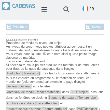
FR
Précédent
Suivant
5.9.2.8.2.1. Matériel de rendu
Propriétés de rendu au niveau du projet
Au niveau du projet, vous pouvez attribuer au composant un
matériau de rendu préalablement créé à l'aide d'une zone de liste.
Vous voyez dans la liste l'ID et le nom ainsi qu'une petite image
d'aperçu du matériau.
Traduire le matériel de rendu
Si nécessaire, vous pouvez traduire les matériaux de rendu créés
pour d'autres langues du catalogue dans l'onglet
Traduction [Translation]
. Ces traductions seront alors affichées à
tous les endroits du programme où le matériau de rendu est
mentionné (cela comprend par exemple la page d'onglet
Général [General]
et la fenêtre
Matériaux de rendu [Render materials]
dans
PARTproject
, ainsi que
dans les fenêtres de docking
Étiquette de texture [Texture label]
,
Attributs de surface [Face attributes]
et
Caractéristique d'attribut [Feature attribute]
dans
PARTdesigner
).