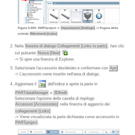
Figura 5.665. PARTproject ->
Impostazioni [Settings]
-> Pagina della
scheda
Riferimenti [Links]
Nella
finestra di dialogo Collegamenti [Links to parts]
, fare clic
sul pulsante
Nuova [New]
.
-> Si apre una finestra di Explorer.
Selezionare l'accessorio desiderato e confermare con
Apri
.
-> L'accessorio viene inserito nell'area di dialogo.
Aggiornare il
dell'indice e aprire la parte in
PARTdataManager
o
3Dfindit
.
Selezionare l'opzione della casella di riepilogo
Accessori [Accessories]
nella finestra di aggancio dei
collegamenti [Links]
.
-> Viene visualizzata la parte dichiarata come accessorio in
PARTproject
.