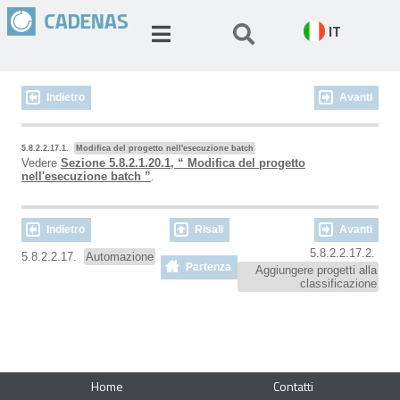
IT
Indietro
Avanti
5.8.2.2.17.1.
Modifica del progetto nell'esecuzione batch
Vedere
Sezione 5.8.2.1.20.1, “ Modifica del progetto
nell'esecuzione batch ”
.
Indietro
Risali
Avanti
5.8.2.2.17.2.
5.8.2.2.17.
Automazione
Partenza
Aggiungere progetti alla
classificazione
Home
Contatti