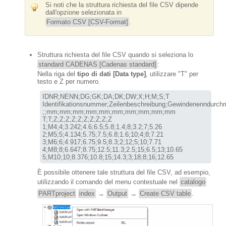
Si noti che la struttura richiesta del file CSV dipende
dall'opzione selezionata in
Formato CSV [CSV-Format]
.
Struttura richiesta del file CSV quando si seleziona lo
standard CADENAS [Cadenas standard]
:
Nella riga del
tipo di dati [Data type]
, utilizzare "T" per
testo e Z per numero.
IDNR;NENN;DG;GK;DA;DK;DW;X;H;M;S;T

Identifikationsnummer;Zeilenbeschreibung;Gewindenenndurchmesse
;;mm;mm;mm;mm;mm;mm;mm;mm;mm;mm

T;T;Z;Z;Z;Z;Z;Z;Z;Z;Z;Z

1;M4;4;3.242;4.6;6.5;5.8;1.4;8;3.2;7;5.26

2;M5;5;4.134;5.75;7.5;6.8;1.6;10;4;8;7.21

3;M6;6;4.917;6.75;9.5;8.3;2;12;5;10;7.71

4;M8;8;6.647;8.75;12.5;11.3;2.5;15;6.5;13;10.65

5;M10;10;8.376;10.8;15;14.3;3;18;8;16;12.65
È possibile ottenere tale struttura del file CSV, ad esempio,
utilizzando il comando del menu contestuale nel
catalogo
PARTproject
index
→
Output
→
Create CSV table
.