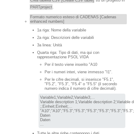
Crea tabella CSV [Create CSV table]
su un progetto in
PARTproject
.
Formato numerico esteso di CADENAS [Cadenas
enhanced numbers]
1a riga: Nome della variabile
2a riga: Descrizioni delle variabili
3a linea: Unità
Quarta riga: Tipo di dati, ma qui con
rappresentazione PSOL VIDA
Per il testo viene inserito "A10
Per i numeri interi, viene immesso "I1".
Per le cifre decimali, si inserisce "F5.1",
"F5.2", "F5.3", "F5.4" o "F5.5" (il secondo
numero indica il numero di cifre decimali).
Variable1;Variable2;Variable3;...

Variable description 1;Variable description 2;Variable de
"A10";"A10";"F5.3";"F5.3";"F5.3";"F5.3";"F5.3";"F5.3";
Daten

Daten

...
Tutte le altre righe contengono i dati.