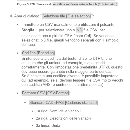
Figura 5.278. Finestra di
modifica nell'esecuzione batch [Edit in batch]
Area di dialogo "
Selezione file [File selection]
":
Immettere un CSV manualmente o utilizzare il pulsante
Sfoglia
... per selezionare uno o
più
file CSV. per
selezionare uno o più file CSV (tasto Ctrl). Se vengono
selezionati più file, questi vengono separati con il simbolo
del tubo.
Codifica [Encoding]
:
Si riferisce alla codifica del testo, di solito UTF-8, che
assicura che gli umlaut, ad esempio, siano gestiti
correttamente. Con l'impostazione predefinita UTF-8, questo
dovrebbe essere garantito nella maggior parte dei casi.
Se è richiesta una codifica diversa, è possibile impostarla
qui (ad esempio, se si devono leggere file CSV molto vecchi
con codifica ANSI e contenenti caratteri speciali).
Formato CSV [CSV-Format]
:
Standard CADENAS [Cadenas standard]
1a riga: Nomi delle variabili
2a riga: Descrizioni delle variabili
3a linea: Unità