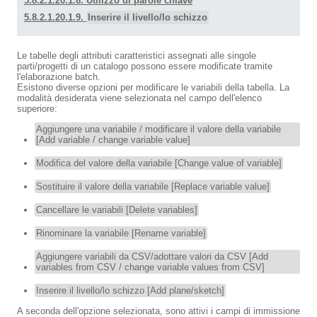
5.8.2.1.20.1.8. Utilizzo di parole chiave
5.8.2.1.20.1.9.
Inserire il livello/lo schizzo
Le tabelle degli attributi caratteristici assegnati alle singole
parti/progetti di un catalogo possono essere modificate tramite
l'elaborazione batch.
Esistono diverse opzioni per modificare le variabili della tabella. La
modalità desiderata viene selezionata nel campo dell'elenco
superiore:
Aggiungere una variabile / modificare il valore della variabile
[Add variable / change variable value]
Modifica del valore della variabile [Change value of variable]
Sostituire il valore della variabile [Replace variable value]
Cancellare le variabili [Delete variables]
Rinominare la variabile [Rename variable]
Aggiungere variabili da CSV/adottare valori da CSV [Add
variables from CSV / change variable values from CSV]
Inserire il livello/lo schizzo [Add plane/sketch]
A seconda dell'opzione selezionata, sono attivi i campi di immissione