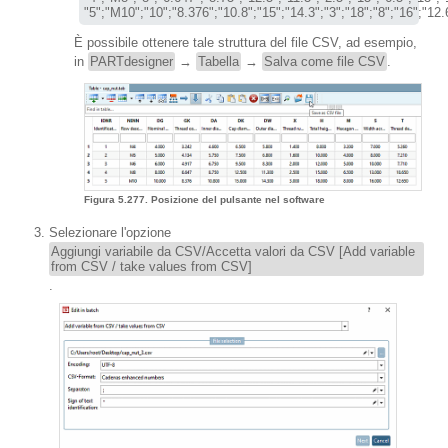
"5";"M10";"10";"8.376";"10.8";"15";"14.3";"3";"18";"8";"16";"12.
È possibile ottenere tale struttura del file CSV, ad esempio,
in
PARTdesigner
→
Tabella
→
Salva come file CSV
.
Figura 5.277. Posizione del pulsante nel software
Selezionare l'opzione
Aggiungi variabile da CSV/Accetta valori da CSV [Add variable
from CSV / take values ​​from CSV]
.