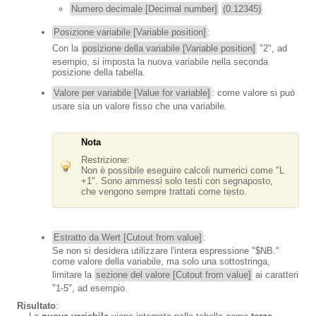
Numero decimale [Decimal number]
(0.12345)
Posizione variabile [Variable position]
:
Con la
posizione della variabile [Variable position]
"2", ad
esempio, si imposta la nuova variabile nella seconda
posizione della tabella.
Valore per variabile [Value for variable]
: come valore si può
usare sia un valore fisso che una variabile.
Nota
Restrizione:
Non è possibile eseguire calcoli numerici come "L
+1". Sono ammessi solo testi con segnaposto,
che vengono sempre trattati come testo.
Estratto da Wert [Cutout from value]
:
Se non si desidera utilizzare l'intera espressione "$NB."
come valore della variabile, ma solo una sottostringa,
limitare la
sezione del valore [Cutout from value]
ai caratteri
"1-5", ad esempio.
Risultato
: