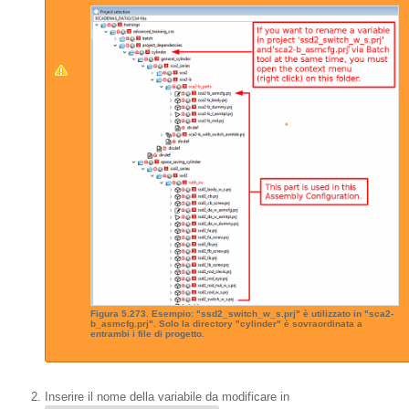
Figura 5.273. Esempio: "ssd2_switch_w_s.prj" è utilizzato in "sca2-
b_asmcfg.prj". Solo la directory "cylinder" è sovraordinata a
entrambi i file di progetto.
Inserire il nome della variabile da modificare in