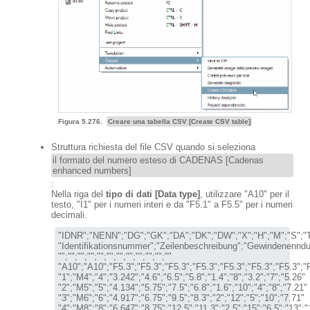
Figura 5.276.
Creare una tabella CSV [Create CSV table]
Struttura richiesta del file CSV quando si seleziona
il formato del numero esteso di CADENAS [Cadenas
enhanced numbers]
:
Nella riga del
tipo di dati [Data type]
, utilizzare "A10" per il
testo, "I1" per i numeri interi e da "F5.1" a F5.5" per i numeri
decimali.
"IDNR";"NENN";"DG";"GK";"DA";"DK";"DW";"X";"H";"M";"S";"T
"Identifikationsnummer";"Zeilenbeschreibung";"Gewindenenndurchm
"";"";"";"";"";"";"";"";"";"";"";""

"A10";"A10";"F5.3";"F5.3";"F5.3";"F5.3";"F5.3";"F5.3";"F5.3";"F
"1";"M4";"4";"3.242";"4.6";"6.5";"5.8";"1.4";"8";"3.2";"7";"5.26"

"2";"M5";"5";"4.134";"5.75";"7.5";"6.8";"1.6";"10";"4";"8";"7.21"

"3";"M6";"6";"4.917";"6.75";"9.5";"8.3";"2";"12";"5";"10";"7.71"

"4";"M8";"8";"6.647";"8.75";"12.5";"11.3";"2.5";"15";"6.5";"13";"