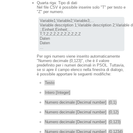
Quarta riga: Tipo di dati
Nel file CSV è possibile inserire solo "T" per testo e
"Z" per numero.
Variable1;Variable2;Variable3;...

Variable description 1;Variable description 2;Variable de
T;T;Z;Z;Z;Z;Z;Z;Z;Z;Z;Z
Daten

Daten

...
Per ogni numero viene inserito automaticamente
"Numero decimale (0,123)", che è il valore
predefinito per i numeri decimali in PSOL. Tuttavia,
se si apre il campo elenco nella finestra di dialogo,
è possibile apportare le seguenti modifiche:
Testo
Intero [Integer]
Numero decimale [Decimal number]
(0,1)
Numero decimale [Decimal number]
(0,12)
Numero decimale [Decimal number]
(0,123)
Numero decimale [Decimal number]
(0,1234)