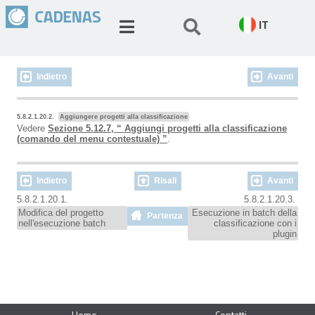
IT
Indietro
Avanti
5.8.2.1.20.2.
Aggiungere progetti alla classificazione
Vedere
Sezione 5.12.7, “ Aggiungi progetti alla classificazione
(comando del menu contestuale) ”
.
Indietro
Risali
Avanti
5.8.2.1.20.1.
5.8.2.1.20.3.
Modifica del progetto
Esecuzione in batch della
Partenza
nell'esecuzione batch
classificazione con i
plugin
Home
Contatti