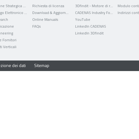
Gestione Strategica delle Parti
Richiesta di licenza
3Dfindit - Motore di ricerca per dati CAD
Modulo conta
Catalogo Elettronico dei Prodotti
Download & Aggiornamenti
CADENAS Industry Forum
Indirizzi cont
arch
Online Manuals
YouTube
ficazione
FAQs
LinkedIn CADENAS
ineering
LinkedIn 3Dfindit
e Fornitori
i Verticali
zione dei dati
Sitemap