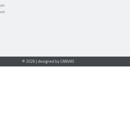
tti
atti
© 2026 | designed by CANVAS