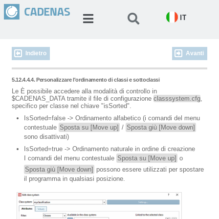
IT
Indietro
Avanti
5.12.4.4.4. Personalizzare l'ordinamento di classi e sottoclassi
Le È possibile accedere alla modalità di controllo in
$CADENAS_DATA tramite il file di configurazione
classsystem.cfg
,
specifico per classe nel chiave "isSorted".
IsSorted=false -> Ordinamento alfabetico (i comandi del menu
contestuale
Sposta su [Move up]
/
Sposta giù [Move down]
sono disattivati)
IsSorted=true -> Ordinamento naturale in ordine di creazione
I comandi del menu contestuale
Sposta su [Move up]
o
Sposta giù [Move down]
possono essere utilizzati per spostare
il programma in qualsiasi posizione.