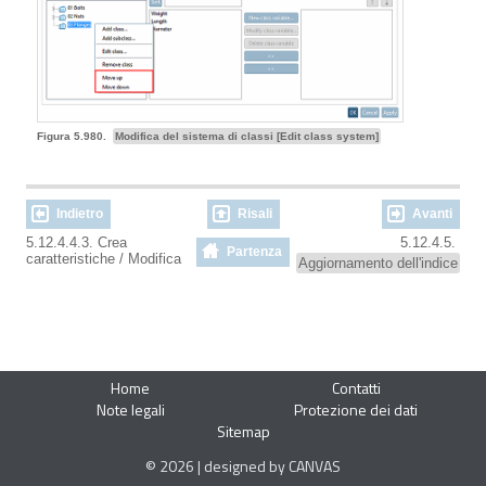
Figura 5.980.
Modifica del sistema di classi [Edit class system]
Indietro
Risali
Avanti
5.12.4.4.3. Crea
5.12.4.5.
Partenza
caratteristiche / Modifica
Aggiornamento dell'indice
Home
Contatti
Note legali
Protezione dei dati
Sitemap
© 2026 | designed by CANVAS