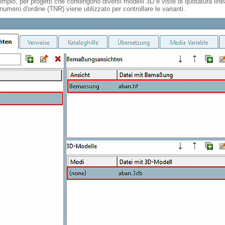
mpio, per progetti che contengono diversi modelli 3D e viste di quotatura linea
numero d'ordine (TNR) viene utilizzato per controllare le varianti.