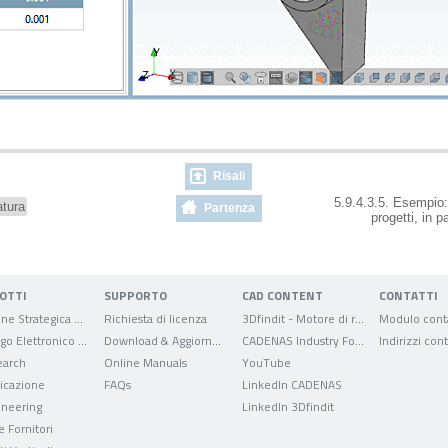
Risali
5.9.4.3.5. Esempio: 
atura
Partenza
progetti, in p
OTTI
SUPPORTO
CAD CONTENT
CONTATTI
Gestione Strategica delle Parti
Richiesta di licenza
3Dfindit - Motore di ricerca per dati CAD
Modulo conta
Catalogo Elettronico dei Prodotti
Download & Aggiornamenti
CADENAS Industry Forum
Indirizzi cont
arch
Online Manuals
YouTube
ficazione
FAQs
LinkedIn CADENAS
ineering
LinkedIn 3Dfindit
e Fornitori