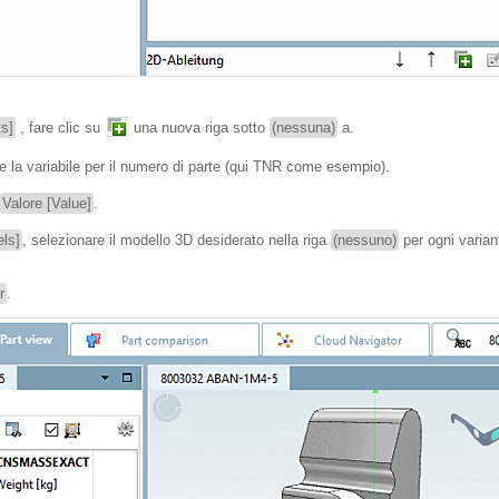
ts]
, fare clic su
una nuova riga sotto
(nessuna)
a.
re la variabile per il numero di parte (qui TNR come esempio).
Valore [Value]
.
ls]
, selezionare il modello 3D desiderato nella riga
(nessuno)
per ogni varian
r
.