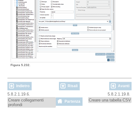
Figura 5.232.
Indietro
Risali
Avanti
5.8.2.1.19.6.
5.8.2.1.19.8.
Creare collegamenti
Creare una tabella CSV
Partenza
profondi