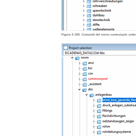
Figura 5.180. Comandi del menu contestuale sott