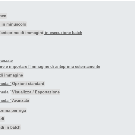
ppen
le in minuscolo
/anteprime di immagini
in esecuzione batch
vanzate
creare e importare l'immagine di anteprima esternamente
 di immagine
cheda "
Opzioni standard
cheda "
Visualizza / Esportazione
cheda "
Avanzate
prima per riga
ndi
di in batch