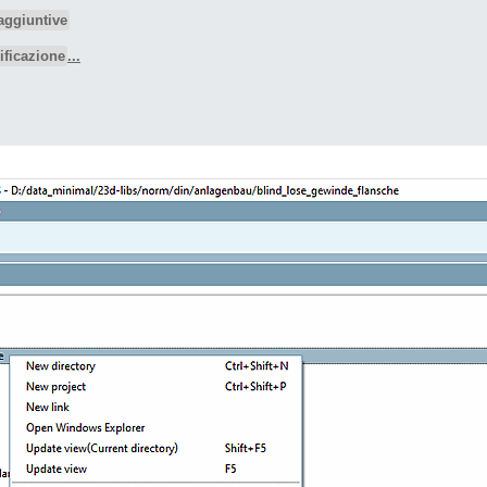
aggiuntive
sificazione
...