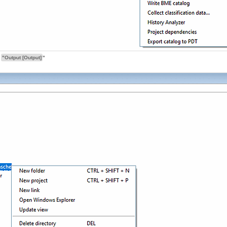
o
"Output [Output]
"