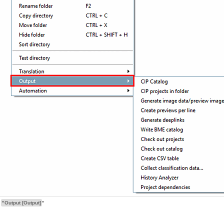
o
"Output [Output]
"