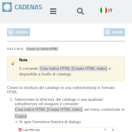
IT
Indietro
Avanti
5.8.2.1.19.11.
Creare un indice HTML
Nota
Il comando
Crea indice HTML [Create HTML index]
è
disponibile a livello di catalogo.
Creare la struttura del catalogo (o una sottostruttura) in formato
HTML.
Selezionare la directory del catalogo o una qualsiasi
sottodirectory ed eseguire il comando
Crea indice HTML [Create HTML index]
nel menu contestuale in
Output
.
-> Si apre l'omonima finestra di dialogo.