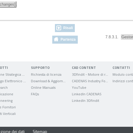
 changes]
.
Risali
7.8.3.1.
Gestore
Partenza
OTTI
SUPPORTO
CAD CONTENT
CONTATTI
Gestione Strategica delle Parti
Richiesta di licenza
3Dfindit - Motore di ricerca per dati CAD
Modulo conta
Catalogo Elettronico dei Prodotti
Download & Aggiornamenti
CADENAS Industry Forum
Indirizzi cont
arch
Online Manuals
YouTube
ficazione
FAQs
LinkedIn CADENAS
ineering
LinkedIn 3Dfindit
e Fornitori
i Verticali
zione dei dati
Sitemap