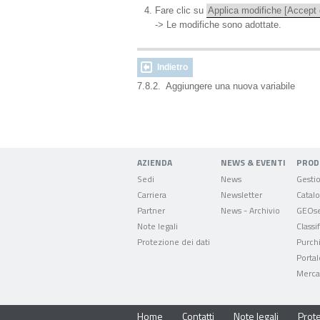
Fare clic su
Applica modifiche [Accept
-> Le modifiche sono adottate.
Indietro
7.8.2. Aggiungere una nuova variabile
AZIENDA
NEWS & EVENTI
PROD
Sedi
News
Carriera
Newsletter
Partner
News - Archivio
GEOse
Note legali
Classi
Protezione dei dati
Purch
Portal
Mercat
Home
Contatti
Note legali
Prote