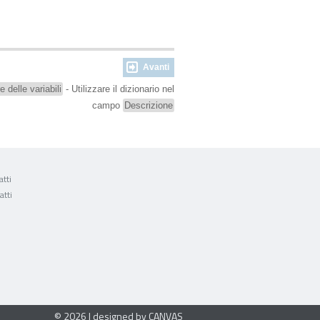
Avanti
 delle variabili
- Utilizzare il dizionario nel
campo
Descrizione
tti
atti
© 2026 | designed by CANVAS